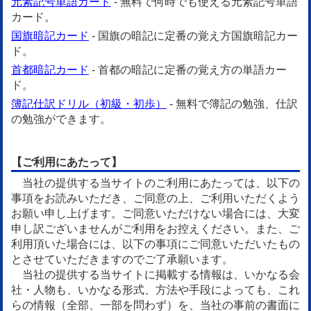
元素記号単語カード
- 無料で何時でも使える元素記号単語
カード。
国旗暗記カード
- 国旗の暗記に定番の覚え方国旗暗記カー
ド。
首都暗記カード
- 首都の暗記に定番の覚え方の単語カー
ド。
簿記仕訳ドリル（初級・初歩）
- 無料で簿記の勉強、仕訳
の勉強ができます。
【ご利用にあたって】
当社の提供する当サイトのご利用にあたっては、以下の
事項をお読みいただき、ご同意の上、ご利用いただくよう
お願い申し上げます。ご同意いただけない場合には、大変
申し訳ございませんがご利用をお控えください。また、ご
利用頂いた場合には、以下の事項にご同意いただいたもの
とさせていただきますのでご了承願います。
当社の提供する当サイトに掲載する情報は、いかなる会
社・人物も、いかなる形式、方法や手段によっても、これ
らの情報（全部、一部を問わず）を、当社の事前の書面に