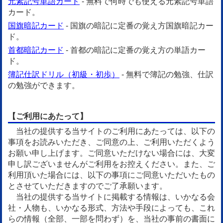
元素記号単語カード
- 無料で何時でも使える元素記号単語
カード。
国旗暗記カード
- 国旗の暗記に定番の覚え方国旗暗記カー
ド。
首都暗記カード
- 首都の暗記に定番の覚え方の単語カー
ド。
簿記仕訳ドリル（初級・初歩）
- 無料で簿記の勉強、仕訳
の勉強ができます。
【ご利用にあたって】
当社の提供する当サイトのご利用にあたっては、以下の
事項をお読みいただき、ご同意の上、ご利用いただくよう
お願い申し上げます。ご同意いただけない場合には、大変
申し訳ございませんがご利用をお控えください。また、ご
利用頂いた場合には、以下の事項にご同意いただいたもの
とさせていただきますのでご了承願います。
当社の提供する当サイトに掲載する情報は、いかなる会
社・人物も、いかなる形式、方法や手段によっても、これ
らの情報（全部、一部を問わず）を、当社の事前の書面に